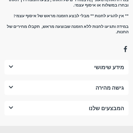
ללא תוספת סוכר, צבעי מאכל או חומרים משמרים.
ובחרו במשלוח או איסוף עצמי.
** אין להגיע לחנות ** מבלי לבצע הזמנה מראש של איסוף עצמי!
אופן ההכנה
במידה ותגיעו לחנות ללא הזמנה שבוצעה מראש, תקבלו מחירים של
החנות.
יש להוסיף כפית אחת (כ־2 גרם) לכוס, לשפוך מים
רותחים, להמתין 3–5 דקות וליהנות
מהחליטה.
פרטים נוספים
מידע שימושי
משקל נקי
180 גרם
3. איסוף עצמי:
גישה מהירה
סוג האריזה
תפזורת
שימו לב:
ארץ ייצור
סין
המבצעים שלנו
מותג
Dr Kim
יש להגיע לחנות אך ורק לאחר קבלת הודעת סמס המאשרת