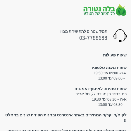
בין 2-4 ימי עסקים-
🌿
לא כולל ערבי חג, חגים, ימי שישי ושבת ולא כולל את יום ביצוע ההזמנה !
טעם טבעי ועדין
עלות המשלוח:
חליטת צמחים בעלת טעם טבעי, המתאימה לשתייה
תמיד שמחים לתת שירות מצויין
חמה או קרה.
03-7788688
משלוח חינם עד הבית
שעות פעילות
חשוב:
🫖
מסירת טלפון נייד תקין הינה הכרחית לקבלת שירות איכותי
שעות מענה טלפוני:
ומהיר.
א-ה- 09:00 עד 19:30
חליטה בתפזורת
חנותנו מתחייבת לזמני המשלוח האמורים לעיל אך ורק במידה
ו - 09:00 עד 13:00
וסופק מספר טלפון נייד תקין ובשימוש.
מאפשרת שליטה מלאה בכמות ובעוצמת הטעם.
מסירת מספר טלפון שאינו נייד עלולה לגרור עיכובים בלתי
שעות פתיחה לאיסוף הזמנות:
צפויים ובלתי ניתנים לשליטה.
כתובתנו: בן יהודה 27, תל אביב
א-ה – 08:30 עד 19:30
ו - 08:30 עד 13:00
✅
לקוח/ה יקר/ה המחירים באתר אינטרנט ובחנות הפיזית שונים בהחלט
!!
ללא תוספות
במידה ואת/ה מעוניין/ת במחירים של האתר, בצעו הזמנה דרך האתר