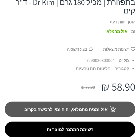
בתפזורת | מכיל 180 גרם | Dr Kim - ד"ר
קים
הוסף חוות דעת
זמין:
אזל מהמלאי
רשימת משאלות
בצע השוואה
מק"ט
7290020303004
קטגוריה
חליטות תה טבעיות
58.90 ₪
79.90 ₪
אזל זמנית מהמלאי, יהיה זמין לרכישה בקרוב
רשימת המתנה למוצר זה