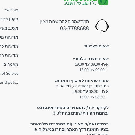
צור קשר
תקנון אתר
תמיד שמחים לתת שירות מצויין
03-7788688
מעקב משלו
מדיניות מ
שעות פעילות
מדיניות פר
מדיניות הח
שעות מענה טלפוני:
א-ה- 09:00 עד 19:30
מאמרים
ו - 09:00 עד 13:00
 of Service
שעות פתיחה לאיסוף הזמנות:
und policy
כתובתנו: בן יהודה 27, תל אביב
א-ה – 08:30 עד 19:30
ו - 08:30 עד 13:00
לקוח/ה יקר/ה המחירים באתר אינטרנט
ובחנות הפיזית שונים בהחלט !!
במידה ואת/ה מעוניין/ת במחירים של האתר,
בצעו הזמנה דרך האתר ובחרו במשלוח או
איסוף עצמי.