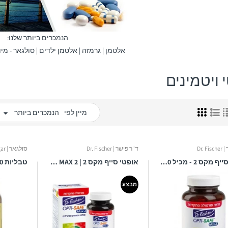
הנמכרים ביותר שלנו:
אלטמן
|
גרמזה
|
אלטמן ילדים
|
סולגאר - מיו
 ויטמינים
מיין לפי
הנמכרים ביותר
Dr. 
ד"ר פישר | Dr. Fischer
סולגאר | Solgar
אופטי סייף מקס 2 - מכיל 120 כמוסות - ד"ר פישר
אופטי סייף מקס 2 | OPTI-SAFE MAX 2 | מכיל 60 כמוסות | קומפלקס ויטמינים ומינרלים |
מבצע