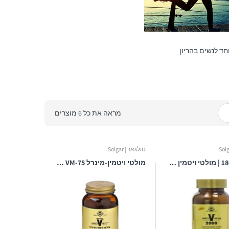
חד לנשים בהריון
מראה את כל 6 מוצרים
סולגאר | Solgar
טבליות 180 | מולטי ויטמין מינרל | בתוספת מזון מלא וחומצות אמינו | VM-2000 | סולגאר
מולטי ויטמין-מינרל VM-75 ללא ברזל בתוספת קרוטנואידים וצמחים | סולגאר