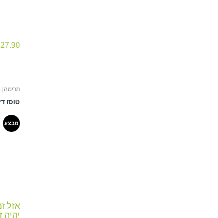
27.90 ₪
תרימה | Trima
מבצע
אזל ז
יהיה ז