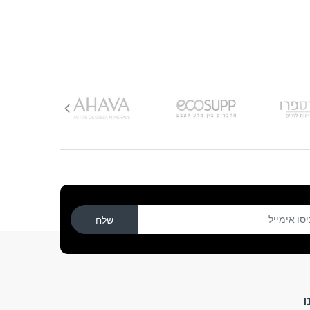
שלח
ו