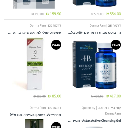
159.90 ₪
554.00 ₪
199.00 ₪
599.00 ₪
דרמה פם | Derma Pam
דרמה פם | Derma Pam
הר בוסט מבית דרמה פם - 60 טבליות- מבצע שלישייה מטורף
שמפו טיפולי למראה שיער בריא ומלא - 200 מ"ל
מבצע
מבצע
85.00 ₪
417.00 ₪
129.00 ₪
459.00 ₪
קווין ביי דרמה פם | Queen by
דרמה פם | Derma Pam
DermaPam
תרחיץ לעור שמן ובעייתי - 100 מ"ל
Astax Active Cleansing Gel - מסיר לכלוך ואיפור עם רכיבים פעילים לשמירה על עור רך ונעים 150 מ"ל | קווין ביי דרמה פם
מבצע