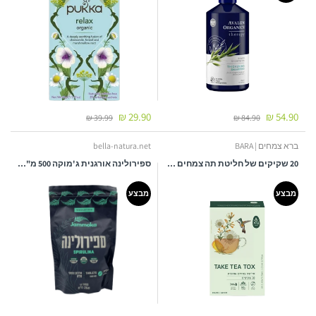
29.90 ₪
54.90 ₪
39.99 ₪
84.90 ₪
ברא צמחים | BARA
bella-natura.net
20 שקיקים של חליטת תה צמחים אורגנית לניקוי רעלים - Take Tea Tox, ברא צמחים
ספירולינה אורגנית ג'מוקה 500 מ"ג - 500 טבליות
מבצע
מבצע