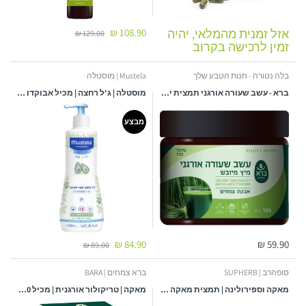
אזל זמנית מהמלאי, יהיה
108.90 ₪
129.00 ₪
זמין לרכישה בקרוב
בלה נטורה - חנות הטבע שלך
Mustela | מוסטלה
ברא - עשב שעורה אורגני תמצית יבשה - אבקת צמחים 100 גר'
מוסטלה | ג'ל רחצה | מכיל אבוקדו אורגני | 500 מ"ל מוסטלה | Mustela
מבצע
84.90 ₪
59.90 ₪
89.00 ₪
סופהרב | SUPHERB
ברא צמחים | BARA
מאקה וספירולינה | תמצית מאקה בתוספת אצת ספירולינה אורגנית | מכיל 60 כמוסות | סופהרב
מאקה | טריקולור אורגנית | מכיל 60 כמוסות צמחים | 100 אחוז אורגני | סופר פוד | כשר