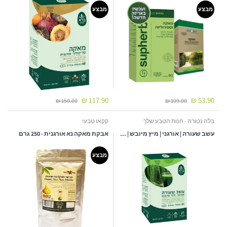
מבצע
מבצע
117.90 ₪
53.90 ₪
150.00 ₪
109.00 ₪
בלה נטורה - חנות הטבע שלך
קקאו טבעי
עשב שעורה | אורגני | מיץ מיובש | מכיל 60 כמוסות צמחים | ללא תוספת סוכר | 100 אחוז אורגני | כשר
אבקת מאקה נא אורגנית - 250 גרם
מבצע