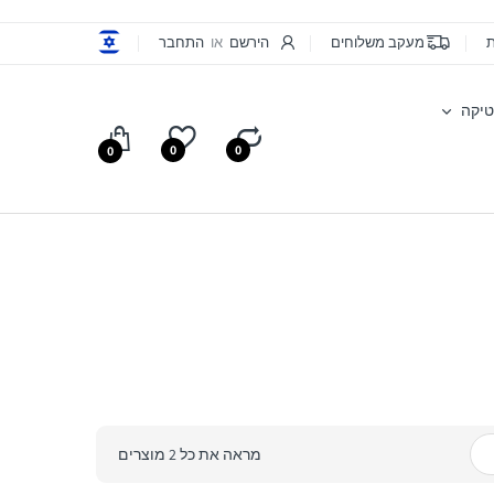
ת
מעקב משלוחים
הירשם
או
התחבר
יקה
0
0
0
מראה את כל 2 מוצרים