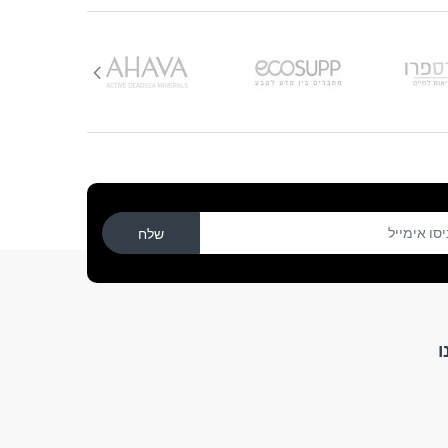
שלח
ו