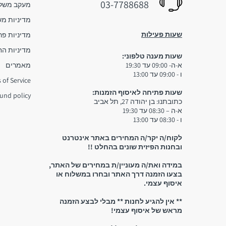
03-7788688
מעקב משלו
מדיניות מ
שעות פעילות
מדיניות פר
מדיניות הח
שעות מענה טלפוני:
א-ה- 09:00 עד 19:30
מאמרים
ו - 09:00 עד 13:00
 of Service
שעות פתיחה לאיסוף הזמנות:
und policy
כתובתנו: בן יהודה 27, תל אביב
א-ה – 08:30 עד 19:30
ו - 08:30 עד 13:00
לקוח/ה יקר/ה המחירים באתר אינטרנט
ובחנות הפיזית שונים בהחלט !!
במידה ואת/ה מעוניין/ת במחירים של האתר,
בצעו הזמנה דרך האתר ובחרו במשלוח או
איסוף עצמי.
** אין להגיע לחנות ** מבלי לבצע הזמנה
מראש של איסוף עצמי!