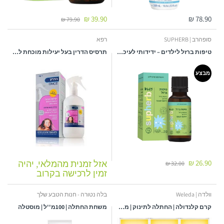
39.90 ₪
78.90 ₪
79.90 ₪
סופהרב | SUPHERB
רפא
טיפות ברזל לילדים – ידידותי לעיכול | 20 מ"ל | מבית סופהרב | SUPHERB
תרסיס הדרין בעל יעילות מוכחת להשמדת כינים וביצי כינים לשיער - מאושר לילדים - 250 מ"ל
מבצע
26.90 ₪
אזל זמנית מהמלאי, יהיה
32.00 ₪
זמין לרכישה בקרוב
וולדה | Weleda
בלה נטורה - חנות הטבע שלך
קרם קלנדולה | החתלה לתינוק | מארז שלישיה | כל אחד מכיל 75 מ"ל
משחת החתלה | 100מ''ל | מוסטלה