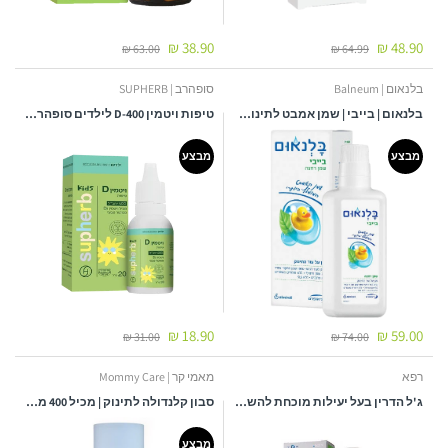
38.90 ₪
48.90 ₪
63.00 ₪
64.99 ₪
בלנאום | Balneum
סופהרב | SUPHERB
בלנאום | בייבי | שמן אמבט לתינוקות וילדים | 500מל
טיפות ויטמין D-400 לילדים סופהרב - 20 מ"ל
מבצע
מבצע
18.90 ₪
59.00 ₪
31.00 ₪
74.00 ₪
רפא
מאמי קר | Mommy Care
ג'ל הדרין בעל יעילות מוכחת להשמדת כינים וביצי כינים לשיער - מאושר לילדים - 100 מ"ל
סבון קלנדולה לתינוק | מכיל 400 מ"ל | מאמי קר - MOMMY CARE
מבצע