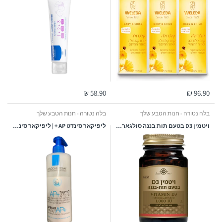
58.90 ₪
96.90 ₪
בלה נטורה - חנות הטבע שלך
בלה נטורה - חנות הטבע שלך
ויטמין D3 בטעם תות בננה סולגאר | 1000 יחב"ל | סולגאר | מכיל 100 טבליות | Solgar
ליפיקאר סינדט AP + | ליפיקאר סינדט אי פי פלוס | קרם רחצה | לעור יבש ומגורה במיוחד | מתאים לתינוקות | מכיל 400 מ"ל