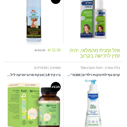
אזל זמנית מהמלאי, יהיה
32.90 ₪
59.99 ₪
זמין לרכישה בקרוב
בלה נטורה - חנות הטבע שלך
סופהרב | SUPHERB
קרם גוף לתינוקות וילדים | 300מ''ל | מוסטלה
ביו קיד LR | אבקת פרוביוטיקה לילדים ופעוטות | מכיל 50 גרם |
מבצע