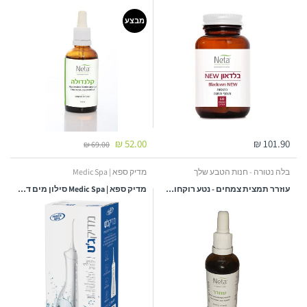
מבצע
52.00 ₪
101.90 ₪
69.00 ₪
בלה נטורה - חנות הטבע שלך
מדיק ספא | Medic Spa
עוזרר תמצית צמחים - נטע רוקחות - 50 מ"ל
מדיק ספא | Medic Spa סילון מים דנטלי קומפקטי ונטען - מוצרי יופי וקוסמטיקה