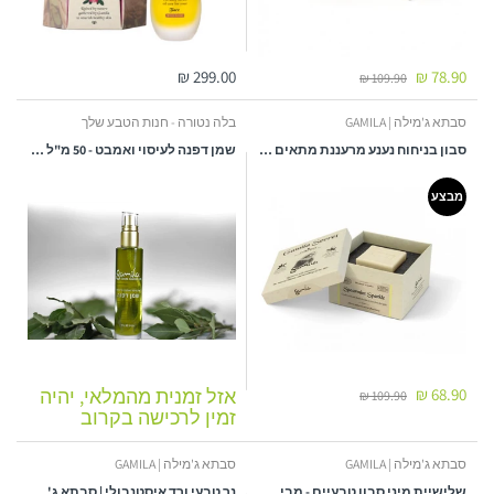
299.00 ₪
78.90 ₪
109.90 ₪
סבתא ג'מילה | GAMILA
בלה נטורה - חנות הטבע שלך
סבון בניחוח נענע מרעננת מתאים לכל סוגי העור | מכיל 115 גרם | ג'מילה - GAMILA
שמן דפנה לעיסוי ואמבט - 50 מ"ל - ג'מילה
מבצע
68.90 ₪
אזל זמנית מהמלאי, יהיה
109.90 ₪
זמין לרכישה בקרוב
סבתא ג'מילה | GAMILA
סבתא ג'מילה | GAMILA
שלישיית מיני סבון טבעיים - מבית ג'מילה
נר טבעי ורד איסטנבולי | סבתא ג'מילה