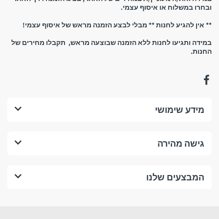
ובחרו במשלוח או איסוף עצמי.
** אין להגיע לחנות ** מבלי לבצע הזמנה מראש של איסוף עצמי!
במידה ותגיעו לחנות ללא הזמנה שבוצעה מראש, תקבלו מחירים של
החנות.
נשמח לראותכם!
החזרים כספיים, החזרת
מידע שימושי
מוצרים וביטול עסקה:
גישה מהירה
1. החזרים כספיים:
מהם התנאים לביטול עסקה בחנות לפי תקנות הגנת הצרכן?
המבצעים שלנו
התנאים המצטברים לביטול עסקה בחנות לפי תקנות הגנת הצרכן (ביטול
עסקה) הנם: