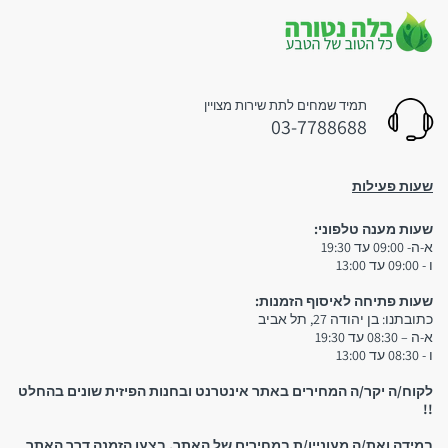
תמיד שמחים לתת שירות מצויין
03-7788688
שעות פעילות
שעות מענה טלפוני:
3. איסוף עצמי:
א-ה- 09:00 עד 19:30
ו - 09:00 עד 13:00
שימו לב:
שעות פתיחה לאיסוף הזמנות:
כתובתנו: בן יהודה 27, תל אביב
א-ה – 08:30 עד 19:30
ו - 08:30 עד 13:00
יש להגיע לחנות אך ורק לאחר קבלת הודעת סמס המאשרת
לקוח/ה יקר/ה המחירים באתר אינטרנט ובחנות הפיזית שונים בהחלט
שההזמנה מוכנה וניתן לאסוף אותה! אין להגיע לחנות אם טרם
!!
קיבלתם אישור שההזמנה מוכנה
במידה ואת/ה מעוניין/ת במחירים של האתר, בצעו הזמנה דרך האתר