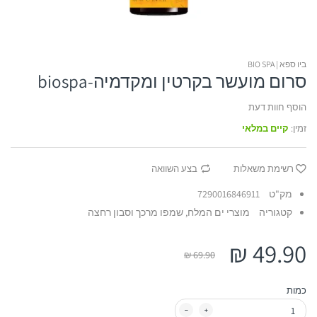
כורכומין
Dr.K | דוקטור קיי
דוקטור פישר
אביזרי אורטופדיה ל
ביו ספא | BIO SPA
קולגן
נוטרי קר | Nutri Care
ארומה דד סי
אביזרי אורטופדיה 
סרום מועשר בקרטין ומקדמיה-biospa
חומצה היאלורונית
אבלון
סיקורה
אביזרי אורטופדיה ל
הוסף חוות דעת
זמין:
קיים במלאי
חומצות אמינו
ג'ייסון
אביזרי אורטופדיה ל
אוליב
רשימת משאלות
בצע השוואה
מק"ט
7290016846911
קטגוריה
מוצרי ים המלח,
שמפו מרכך וסבון רחצה
49.90 ₪
69.90 ₪
כמות