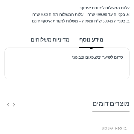
עלות המשלוח לנקודת איסוף:
א. בקנייה עד 499.90 ש"ח – עלות המשלוח תהיה 9.80 ש"ח
ב. בקנייה מ-500 ש"ח ומעלה – משלוח לנקודת איסוף חינם
מידע נוסף
מדיניות משלוחים
סרום לשיער יבש,פגום וצבעוני
1. משלוח לנקודת איסוף:
מוצרים דומים
זמן אספקה:
בין 3 – 6 ימי עסקים -
ביו ספא | BIO SPA
ולא כולל ערבי חג, חגים, ימי שישי ושבת ולא כולל יום ביצוע ההזמנה!