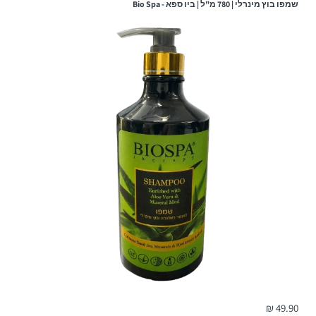
שמפו בוץ מינרלי | 780 מ"ל | ביו ספא - Bio Spa
עלות המשלוח:
שימו לב!
כאשר המשלוח מגיע למרכז השירות שנבחר - ישלח
ללקוח
SMS
עם מספר המשלוח, כתובת מרכז השירות ושעות
הפתיחה שלו.
המשלוח ימסר בהצגת מספר המשלוח בלבד.
במידה ונקודת האיסוף תהיה עמוסה/סגורה חברת המשלוחים
תסיט את המשלוח לנקודת האיסוף הקרובה ביותר לנקודה
המקורית ללא הודעה מראש על מנת לא
2. משלוח עד הבית / עבודה:
זמן אספקה:
בין 2-4 ימי עסקים-
49.90 ₪