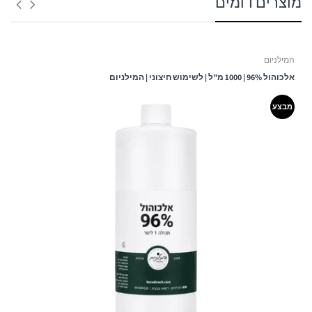
מוצרים דומים
זמן אספקה:
בין 3 – 6 ימי עסקים -
המילניום
ולא כולל ערבי חג, חגים, ימי שישי ושבת ולא כולל יום ביצוע ההזמנה!
אלכוהול 96% | 1000 מ"ל | לשימוש חיצוני | המילניום
עלות המשלוח:
מבצע
שימו לב!
כאשר המשלוח מגיע למרכז השירות שנבחר - ישלח
ללקוח
SMS
עם מספר המשלוח, כתובת מרכז השירות ושעות
הפתיחה שלו.
המשלוח ימסר בהצגת מספר המשלוח בלבד.
במידה ונקודת האיסוף תהיה עמוסה/סגורה חברת המשלוחים
תסיט את המשלוח לנקודת האיסוף הקרובה ביותר לנקודה
המקורית ללא הודעה מראש על מנת לא
2. משלוח עד הבית / עבודה:
שמן אתרי ארז וירג'יניה