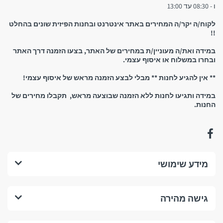
ו - 08:30 עד 13:00
יש להגיע לחנות אך ורק לאחר קבלת הודעת סמס המאשרת
לקוח/ה יקר/ה המחירים באתר אינטרנט ובחנות הפיזית שונים בהחלט
שההזמנה מוכנה וניתן לאסוף אותה! אין להגיע לחנות אם טרם
!!
קיבלתם אישור שההזמנה מוכנה
במידה ואת/ה מעוניין/ת במחירים של האתר, בצעו הזמנה דרך האתר
ובחרו במשלוח או איסוף עצמי.
** אין להגיע לחנות ** מבלי לבצע הזמנה מראש של איסוף עצמי!
במידה ותגיעו לחנות ללא הזמנה שבוצעה מראש, תקבלו מחירים של
החנות.
נשמח לראותכם!
החזרים כספיים, החזרת
מידע שימושי
מוצרים וביטול עסקה:
גישה מהירה
1. החזרים כספיים:
מהם התנאים לביטול עסקה בחנות לפי תקנות הגנת הצרכן?