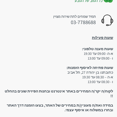
תמיד שמחים לתת שירות מצויין
03-7788688
שעות פעילות
שעות מענה טלפוני:
3. איסוף עצמי:
א-ה- 09:00 עד 19:30
ו - 09:00 עד 13:00
שימו לב:
שעות פתיחה לאיסוף הזמנות:
כתובתנו: בן יהודה 27, תל אביב
א-ה – 08:30 עד 19:30
ו - 08:30 עד 13:00
יש להגיע לחנות אך ורק לאחר קבלת הודעת סמס המאשרת
לקוח/ה יקר/ה המחירים באתר אינטרנט ובחנות הפיזית שונים בהחלט
שההזמנה מוכנה וניתן לאסוף אותה! אין להגיע לחנות אם טרם
!!
קיבלתם אישור שההזמנה מוכנה
במידה ואת/ה מעוניין/ת במחירים של האתר, בצעו הזמנה דרך האתר
ובחרו במשלוח או איסוף עצמי.