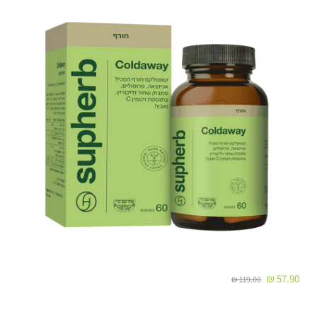
שימו לב!
כאשר המשלוח מגיע למרכז השירות שנבחר - ישלח
ללקוח
SMS
עם מספר המשלוח, כתובת מרכז השירות ושעות
הפתיחה שלו.
המשלוח ימסר בהצגת מספר המשלוח בלבד.
במידה ונקודת האיסוף תהיה עמוסה/סגורה חברת המשלוחים
תסיט את המשלוח לנקודת האיסוף הקרובה ביותר לנקודה
המקורית ללא הודעה מראש על מנת לא
2. משלוח עד הבית / עבודה:
זמן אספקה:
בין 2-4 ימי עסקים-
57.90 ₪
119.00 ₪
לא כולל ערבי חג, חגים, ימי שישי ושבת ולא כולל את יום ביצוע ההזמנה !
עלות המשלוח: