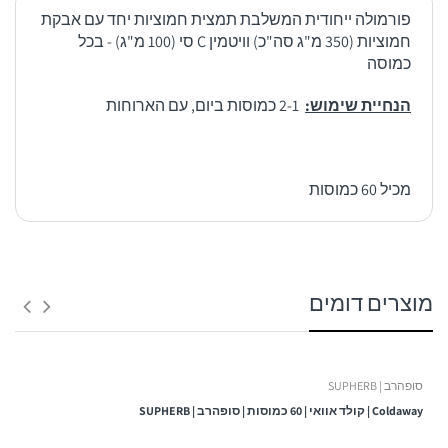
פורמולה ייחודית המשלבת תמצית חמוציות יחד עם אבקת
חמוציות (350 מ"ג סה"כ) וויטמין C סי (100 מ"ג) - בכל
כמוסה
הנחיית שימוש:
2-1 כמוסות ביום, עם הארוחות
מכיל 60 כמוסות
1. משלוח לנקודת איסוף:
הנחיית שימוש:
מוצרים דומים
זמן אספקה:
בין 3 – 6 ימי עסקים -
סופהרב | SUPHERB
ולא כולל ערבי חג, חגים, ימי שישי ושבת ולא כולל יום ביצוע ההזמנה!
Coldaway | קולד אוואי | 60 כמוסות | סופהרב | SUPHERB
עלות המשלוח: