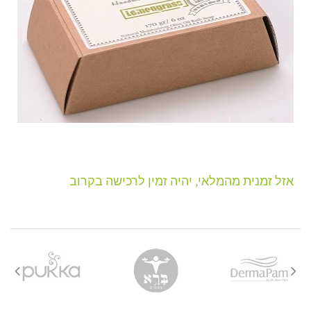
במידה ונקודת האיסוף תהיה עמוסה/סגורה חברת המשלוחים
תסיט את המשלוח לנקודת האיסוף הקרובה ביותר לנקודה
המקורית ללא הודעה מראש על מנת לא
2. משלוח עד הבית / עבודה:
זמן אספקה:
בין 2-4 ימי עסקים-
אזל זמנית מהמלאי, יהיה זמין לרכישה בקרוב
לא כולל ערבי חג, חגים, ימי שישי ושבת ולא כולל את יום ביצוע ההזמנה !
עלות המשלוח:
משלוח חינם עד הבית
חשוב:
מסירת טלפון נייד תקין הינה הכרחית לקבלת שירות איכותי