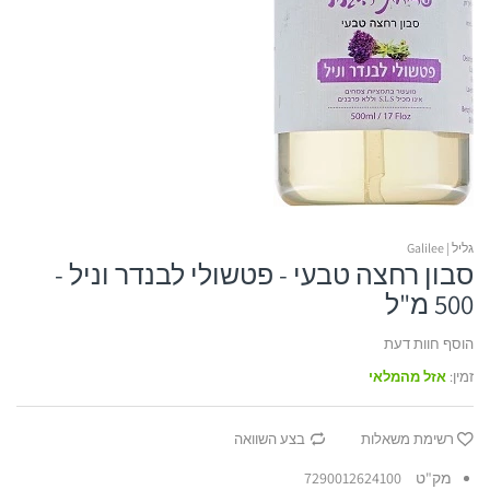
כורכומין
Dr.K | דוקטור קיי
דוקטור פישר
אביזרי אורטופדיה ל
קולגן
נוטרי קר | Nutri Care
ארומה דד סי
אביזרי אורטופדיה 
חומצה היאלורונית
אבלון
סיקורה
אביזרי אורטופדיה ל
חומצות אמינו
ג'ייסון
אביזרי אורטופדיה ל
גליל | Galilee
אוליב
סבון רחצה טבעי - פטשולי לבנדר וניל -
500 מ"ל
הוסף חוות דעת
זמין:
אזל מהמלאי
רשימת משאלות
בצע השוואה
מק"ט
7290012624100