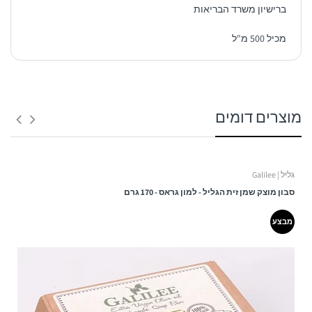
ברישיון משרד הבריאות
מכיל 500 מ"ל
1. משלוח לנקודת איסוף:
מוצרים דומים
זמן אספקה:
בין 3 – 6 ימי עסקים -
גליל | Galilee
ולא כולל ערבי חג, חגים, ימי שישי ושבת ולא כולל יום ביצוע ההזמנה!
סבון מוצק שמן זית הגליל - למון גראס - 170 גרם
עלות המשלוח:
מבצע
שימו לב!
כאשר המשלוח מגיע למרכז השירות שנבחר - ישלח
ללקוח
SMS
עם מספר המשלוח, כתובת מרכז השירות ושעות
הפתיחה שלו.
המשלוח ימסר בהצגת מספר המשלוח בלבד.