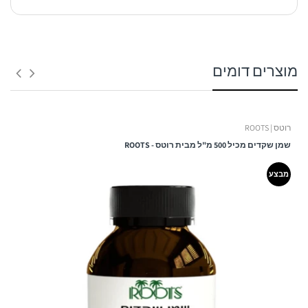
1. משלוח לנקודת איסוף:
מוצרים דומים
זמן אספקה:
הוראות שימוש:
בין 3 – 6 ימי עסקים -
רוטס | ROOTS
ולא כולל ערבי חג, חגים, ימי שישי ושבת ולא כולל יום ביצוע ההזמנה!
שמן שקדים מכיל 500 מ"ל מבית רוטס - ROOTS
עלות המשלוח:
מבצע
שימו לב!
כאשר המשלוח מגיע למרכז השירות שנבחר - ישלח
ללקוח
SMS
עם מספר המשלוח, כתובת מרכז השירות ושעות
הפתיחה שלו.
המשלוח ימסר בהצגת מספר המשלוח בלבד.
במידה ונקודת האיסוף תהיה עמוסה/סגורה חברת המשלוחים
תסיט את המשלוח לנקודת האיסוף הקרובה ביותר לנקודה
המקורית ללא הודעה מראש על מנת לא