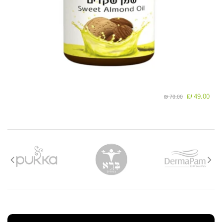
2. משלוח עד הבית / עבודה:
זמן אספקה:
בין 2-4 ימי עסקים-
49.00 ₪
70.00 ₪
לא כולל ערבי חג, חגים, ימי שישי ושבת ולא כולל את יום ביצוע ההזמנה !
עלות המשלוח:
משלוח חינם עד הבית
חשוב:
מסירת טלפון נייד תקין הינה הכרחית לקבלת שירות איכותי
ומהיר.
חנותנו מתחייבת לזמני המשלוח האמורים לעיל אך ורק במידה
וסופק מספר טלפון נייד תקין ובשימוש.
מסירת מספר טלפון שאינו נייד עלולה לגרור עיכובים בלתי