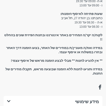
3. איסוף עצמי:
א-ה- 09:00 עד 19:30
ו - 09:00 עד 13:00
שימו לב:
שעות פתיחה לאיסוף הזמנות:
כתובתנו: בן יהודה 27, תל אביב
א-ה – 08:30 עד 19:30
ו - 08:30 עד 13:00
יש להגיע לחנות אך ורק לאחר קבלת הודעת סמס המאשרת
לקוח/ה יקר/ה המחירים באתר אינטרנט ובחנות הפיזית שונים בהחלט
שההזמנה מוכנה וניתן לאסוף אותה! אין להגיע לחנות אם טרם
!!
קיבלתם אישור שההזמנה מוכנה
במידה ואת/ה מעוניין/ת במחירים של האתר, בצעו הזמנה דרך האתר
ובחרו במשלוח או איסוף עצמי.
** אין להגיע לחנות ** מבלי לבצע הזמנה מראש של איסוף עצמי!
במידה ותגיעו לחנות ללא הזמנה שבוצעה מראש, תקבלו מחירים של
החנות.
נשמח לראותכם!
החזרים כספיים, החזרת
מידע שימושי