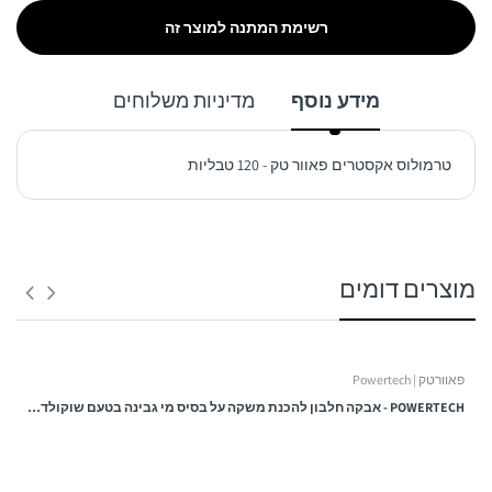
רשימת המתנה למוצר זה
מידע נוסף
מדיניות משלוחים
טרמולוס אקסטרים פאוור טק - 120 טבליות
1. משלוח לנקודת איסוף:
מוצרים דומים
זמן אספקה:
בין 3 – 6 ימי עסקים -
פאוורטק | Powertech
ולא כולל ערבי חג, חגים, ימי שישי ושבת ולא כולל יום ביצוע ההזמנה!
POWERTECH - אבקה חלבון להכנת משקה על בסיס מי גבינה בטעם שוקולד אגוזים - PURE WHEY HD - 2 KG פאוורטק | Powertech
עלות המשלוח: