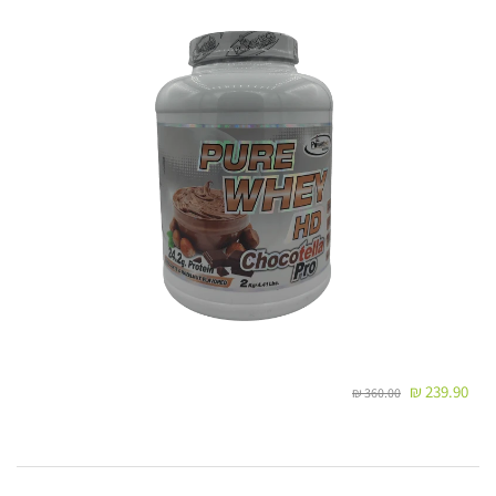
שימו לב!
כאשר המשלוח מגיע למרכז השירות שנבחר - ישלח
ללקוח
SMS
עם מספר המשלוח, כתובת מרכז השירות ושעות
הפתיחה שלו.
המשלוח ימסר בהצגת מספר המשלוח בלבד.
במידה ונקודת האיסוף תהיה עמוסה/סגורה חברת המשלוחים
תסיט את המשלוח לנקודת האיסוף הקרובה ביותר לנקודה
המקורית ללא הודעה מראש על מנת לא
2. משלוח עד הבית / עבודה:
זמן אספקה:
בין 2-4 ימי עסקים-
239.90 ₪
360.00 ₪
לא כולל ערבי חג, חגים, ימי שישי ושבת ולא כולל את יום ביצוע ההזמנה !
עלות המשלוח: