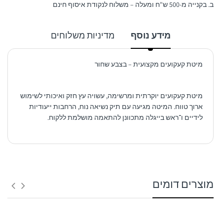
ב. בקנייה מ-500 ש"ח ומעלה – משלוח לנקודת איסוף חינם
מידע נוסף
מדיניות משלוחים
מיטת קעקועים מקצועית – בצבע שחור
מיטת קעקועים יוקרתית ומרשימה, עשויה עץ חזק ואיכותי לשימוש
ארוך טווח.
המיטה מגיעה עם תיק נשיאה נוח, הרחבות ייעודיות
לידיים ו־ראש בייגלה מתכוונן להתאמה מושלמת ללקוח.
1. משלוח לנקודת איסוף:
מוצרים דומים
זמן אספקה:
בין 3 – 6 ימי עסקים -