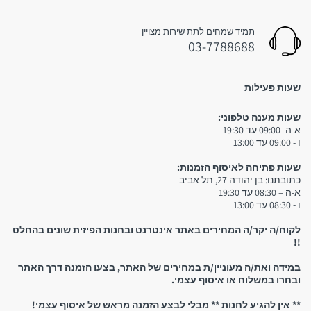
תמיד שמחים לתת שירות מצויין
03-7788688
שעות פעילות
שעות מענה טלפוני:
3. איסוף עצמי:
א-ה- 09:00 עד 19:30
ו - 09:00 עד 13:00
שימו לב:
שעות פתיחה לאיסוף הזמנות:
כתובתנו: בן יהודה 27, תל אביב
א-ה – 08:30 עד 19:30
ו - 08:30 עד 13:00
יש להגיע לחנות אך ורק לאחר קבלת הודעת סמס המאשרת
לקוח/ה יקר/ה המחירים באתר אינטרנט ובחנות הפיזית שונים בהחלט
שההזמנה מוכנה וניתן לאסוף אותה! אין להגיע לחנות אם טרם
!!
קיבלתם אישור שההזמנה מוכנה
במידה ואת/ה מעוניין/ת במחירים של האתר, בצעו הזמנה דרך האתר
ובחרו במשלוח או איסוף עצמי.
** אין להגיע לחנות ** מבלי לבצע הזמנה מראש של איסוף עצמי!