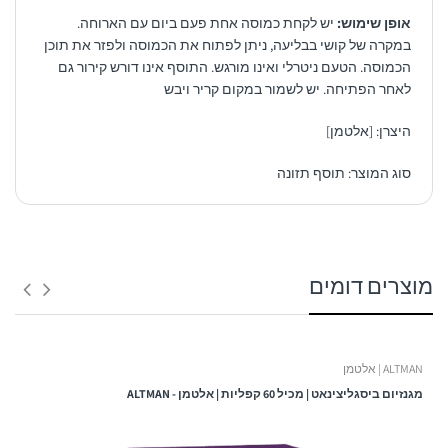
אופן שימוש:
יש לקחת כמוסה אחת פעם ביום עם הארוחה.
במקרה של קושי בבליעה, ניתן לפתוח את הכמוסה ולפזר את תוכן
הכמוסה. הטעם ניטרלי ואינו מורגש. התוסף אינו דורש קירור גם
לאחר הפתיחה. יש לשמור במקום קריר ויבש
היצרן: [אלטמן]
סוג המוצר: תוסף תזונה
1. משלוח לנקודת איסוף:
רכיב
כמות
פרוטאז Protease
מוצרים דומים
10500 HUT
זמן אספקה:
לקטאז Lactase
3000 FCC
בין 3 – 6 ימי עסקים -
עמילאז Amylase
2250 DU
ALTMAN | אלטמן
ולא כולל ערבי חג, חגים, ימי שישי ושבת ולא כולל יום ביצוע ההזמנה!
ליפאז Lipase
375 U
מגנזיום ביסגליצינאט | מכיל 60 קפליות | אלטמן - ALTMAN
עלות המשלוח:
זני פרוביוטיקה בייצור
1.4 ביליון