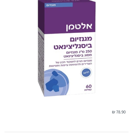
שימו לב!
כאשר המשלוח מגיע למרכז השירות שנבחר - ישלח
ללקוח
SMS
עם מספר המשלוח, כתובת מרכז השירות ושעות
הפתיחה שלו.
המשלוח ימסר בהצגת מספר המשלוח בלבד.
במידה ונקודת האיסוף תהיה עמוסה/סגורה חברת המשלוחים
תסיט את המשלוח לנקודת האיסוף הקרובה ביותר לנקודה
המקורית ללא הודעה מראש על מנת לא
2. משלוח עד הבית / עבודה:
זמן אספקה:
בין 2-4 ימי עסקים-
78.90 ₪
לא כולל ערבי חג, חגים, ימי שישי ושבת ולא כולל את יום ביצוע ההזמנה !
עלות המשלוח: