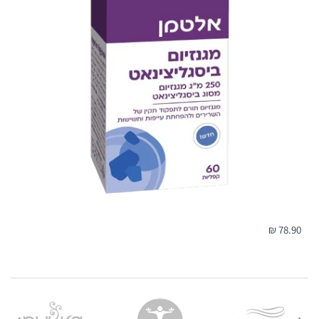
כאשר המשלוח מגיע למרכז השירות שנבחר - ישלח
ללקוח
SMS
עם מספר המשלוח, כתובת מרכז השירות ושעות
הפתיחה שלו.
המשלוח ימסר בהצגת מספר המשלוח בלבד.
במידה ונקודת האיסוף תהיה עמוסה/סגורה חברת המשלוחים
תסיט את המשלוח לנקודת האיסוף הקרובה ביותר לנקודה
המקורית ללא הודעה מראש על מנת לא
2. משלוח עד הבית / עבודה:
זמן אספקה:
בין 2-4 ימי עסקים-
78.90 ₪
לא כולל ערבי חג, חגים, ימי שישי ושבת ולא כולל את יום ביצוע ההזמנה !
עלות המשלוח:
משלוח חינם עד הבית