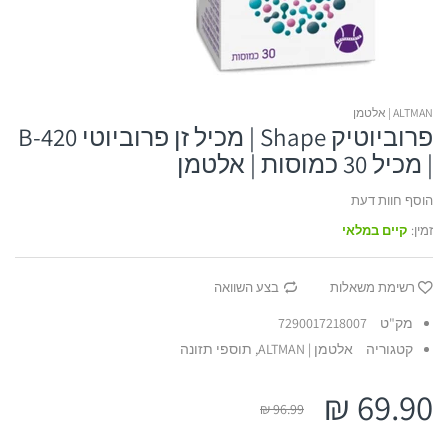
כורכומין
Dr.K | דוקטור קיי
דוקטור פישר
אביזרי אורטופדיה ל
קולגן
נוטרי קר | Nutri Care
ארומה דד סי
אביזרי אורטופדיה 
ALTMAN | אלטמן
פרוביוטיק Shape | מכיל זן פרוביוטי B-420
חומצה היאלורונית
אבלון
סיקורה
אביזרי אורטופדיה ל
| מכיל 30 כמוסות | אלטמן
חומצות אמינו
ג'ייסון
אביזרי אורטופדיה ל
הוסף חוות דעת
זמין:
קיים במלאי
אוליב
רשימת משאלות
בצע השוואה
מק"ט
7290017218007
קטגוריה
אלטמן | ALTMAN,
תוספי תזונה
69.90 ₪
96.99 ₪